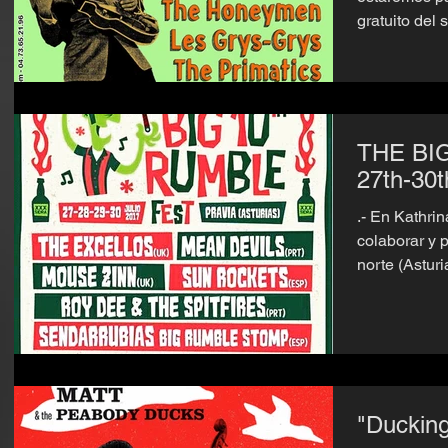
THE BIG
27th-30t
.- En Kathri
colaborar y p
norte (Asturi
"Duckin