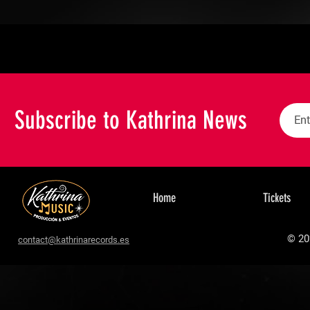
Subscribe to Kathrina News
Home
Tickets
© 20
contact@kathrinarecords.es