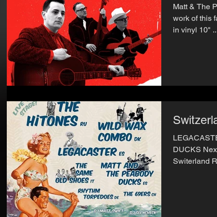
Matt & The 
work of this 
in vinyl 10" .
Switzerl
LEGACASTE
DUCKS Next 
Switerland 
Matt & the P