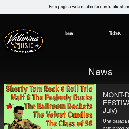
Comprar entradas
Esta página web se diseñó con la platafo
Home
Tickets
News
MONT-
FESTIVA
July)
Una parada 
estaremos pa