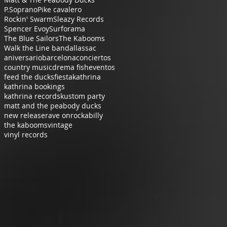
P.Soprano
Pike cavalero
Rockin' Swarm
Sleazy Records
Spencer Evoy
Surforama
The Blue Sailors
The Kabooms
Walk the Line band
allassac
aniversario
barcelona
conciertos
country music
drema fish
eventos
feed the ducks
fiesta
kathrina
kathrina bookings
kathrina records
kustom party
matt and the peabody ducks
new release
rave on
rockabilly
the kabooms
vintage
vinyl records