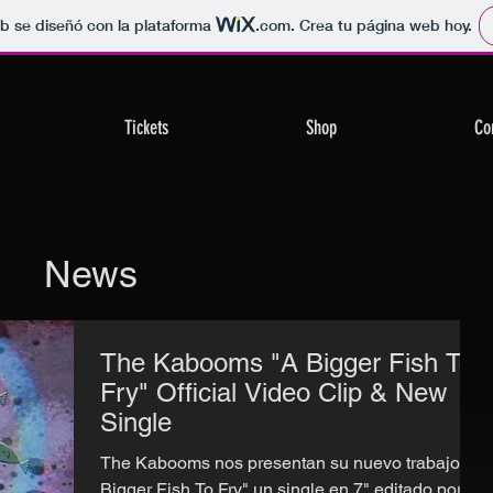
b se diseñó con la plataforma
.com
. Crea tu página web hoy.
Tickets
Shop
Co
News
The Kabooms "A Bigger Fish To
Fry" Official Video Clip & New
Single
The Kabooms nos presentan su nuevo trabajo "A
Bigger Fish To Fry" un single en 7" editado por