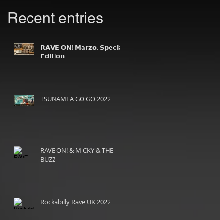
𝗥 𝗔𝗩𝗘 𝗢𝗡! 𝗠𝗮𝗿𝘇𝗼.
TSUNAMI A GO GO 2022
𝗦𝗽𝗲𝗰𝗶𝗮𝗹 𝗘𝗱𝗶𝘁𝗶𝗼𝗻
Recent entries
𝗥 𝗔𝗩𝗘 𝗢𝗡! 𝗠𝗮𝗿𝘇𝗼. 𝗦𝗽𝗲𝗰𝗶𝗮𝗹
𝗘𝗱𝗶𝘁𝗶𝗼𝗻
TSUNAMI A GO GO 2022
RAVE ON! & MICKY & THE
BUZZ
Rockabilly Rave UK 2022