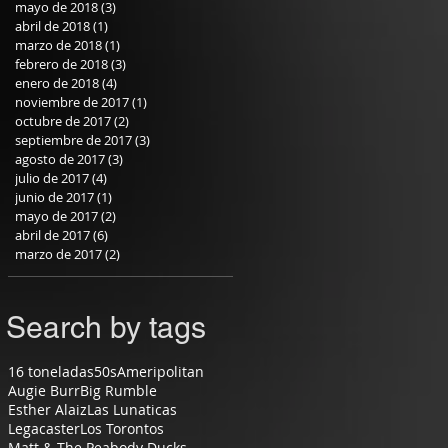
mayo de 2018
(3)
3 entradas
abril de 2018
(1)
1 entrada
marzo de 2018
(1)
1 entrada
febrero de 2018
(3)
3 entradas
enero de 2018
(4)
4 entradas
noviembre de 2017
(1)
1 entrada
octubre de 2017
(2)
2 entradas
septiembre de 2017
(3)
3 entradas
agosto de 2017
(3)
3 entradas
julio de 2017
(4)
4 entradas
junio de 2017
(1)
1 entrada
mayo de 2017
(2)
2 entradas
abril de 2017
(6)
6 entradas
marzo de 2017
(2)
2 entradas
Search by tags
16 toneladas
50s
Ameripolitan
Augie Burr
Big Rumble
Esther Alaiz
Las Lunaticas
Legacaster
Los Torontos
Matt & The Peabody Ducks